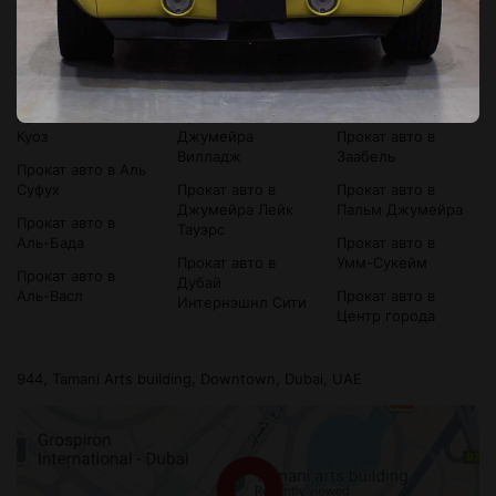
Прокат авто в Ал
Прокат авто в
Прокат авто в
Барша
Бизнес Бэй
Дубай Молл
Прокат авто в Ал
Прокат авто в Бур
Прокат авто в
Карама
Дубай
Дубай Силикон
Оазис
Прокат авто в Ал
Прокат авто в
Куоз
Джумейра
Прокат авто в
Вилладж
Заабель
Прокат авто в Аль
Суфух
Прокат авто в
Прокат авто в
Джумейра Лейк
Пальм Джумейра
Прокат авто в
Тауэрс
Аль-Бада
Прокат авто в
Прокат авто в
Умм-Сукейм
Прокат авто в
Дубай
Аль-Васл
Прокат авто в
Интернэшнл Сити
Центр города
944, Tamani Arts building, Downtown, Dubai, UAE