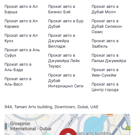
Прокат авто в Ал
Прокат авто в
Прокат авто в
Барша
Бизнес Бэй
Дубай Молл
Прокат авто в Ал
Прокат авто в Бур
Прокат авто в
Карама
Дубай
Дубай Силикон
Оазис
Прокат авто в Ал
Прокат авто в
Куоз
Джумейра
Прокат авто в
Вилладж
Заабель
Прокат авто в Аль
Суфух
Прокат авто в
Прокат авто в
Джумейра Лейк
Пальм Джумейра
Прокат авто в
Тауэрс
Аль-Бада
Прокат авто в
Прокат авто в
Умм-Сукейм
Прокат авто в
Дубай
Аль-Васл
Прокат авто в
Интернэшнл Сити
Центр города
944, Tamani Arts building, Downtown, Dubai, UAE