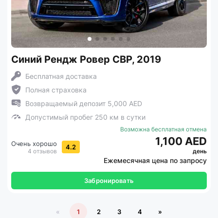
Синий Рендж Ровер СВР, 2019
Бесплатная доставка
Полная страховка
Возвращаемый депозит 5,000 AED
Допустимый пробег 250 км в сутки
Возможна бесплатная отмена
1,100 AED
Очень хорошо
4.2
4 отзывов
день
Ежемесячная цена по запросу
Забронировать
«
1
2
3
4
»