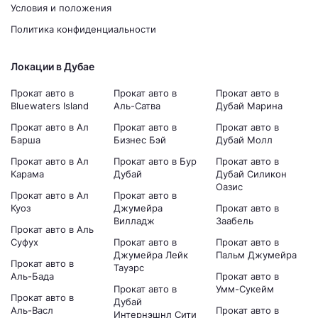
Условия и положения
Политика конфиденциальности
Локации в Дубае
Прокат авто в
Прокат авто в
Прокат авто в
Bluewaters Island
Аль-Сатва
Дубай Марина
Прокат авто в Ал
Прокат авто в
Прокат авто в
Барша
Бизнес Бэй
Дубай Молл
Прокат авто в Ал
Прокат авто в Бур
Прокат авто в
Карама
Дубай
Дубай Силикон
Оазис
Прокат авто в Ал
Прокат авто в
Куоз
Джумейра
Прокат авто в
Вилладж
Заабель
Прокат авто в Аль
Суфух
Прокат авто в
Прокат авто в
Джумейра Лейк
Пальм Джумейра
Прокат авто в
Тауэрс
Аль-Бада
Прокат авто в
Прокат авто в
Умм-Сукейм
Прокат авто в
Дубай
Аль-Васл
Прокат авто в
Интернэшнл Сити