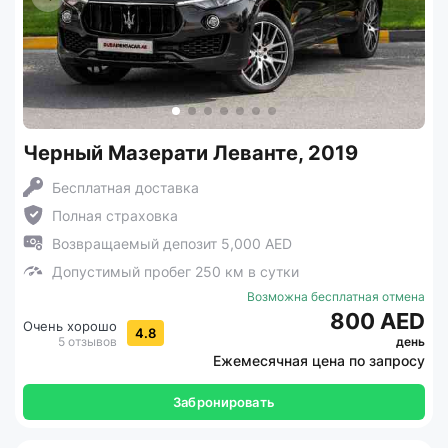
Черный Мазерати Леванте, 2019
Бесплатная доставка
Полная страховка
Возвращаемый депозит 5,000 AED
Допустимый пробег 250 км в сутки
Возможна бесплатная отмена
800 AED
Очень хорошо
4.8
5 отзывов
день
Ежемесячная цена по запросу
Забронировать