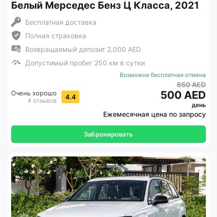
Белый Мерседес Бенз Ц Класса, 2021
Бесплатная доставка
Полная страховка
Возвращаемый депозит 2,000 AED
Допустимый пробег 250 км в сутки
Возможна бесплатная отмена
650 AED
500 AED
Очень хорошо
4.4
4 отзывов
день
Ежемесячная цена по запросу
Забронировать