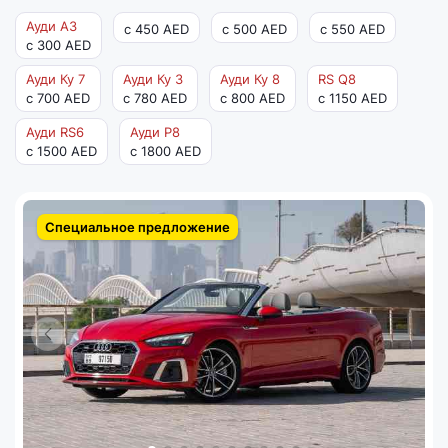
Ауди А3
с 450 AED
с 500 AED
с 550 AED
с 300 AED
Ауди Ку 7
Ауди Ку 3
Ауди Ку 8
RS Q8
с 700 AED
с 780 AED
с 800 AED
с 1150 AED
Ауди RS6
Ауди Р8
с 1500 AED
с 1800 AED
Специальное предложение