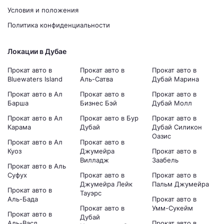
Условия и положения
Политика конфиденциальности
Локации в Дубае
Прокат авто в
Прокат авто в
Прокат авто в
Bluewaters Island
Аль-Сатва
Дубай Марина
Прокат авто в Ал
Прокат авто в
Прокат авто в
Барша
Бизнес Бэй
Дубай Молл
Прокат авто в Ал
Прокат авто в Бур
Прокат авто в
Карама
Дубай
Дубай Силикон
Оазис
Прокат авто в Ал
Прокат авто в
Куоз
Джумейра
Прокат авто в
Вилладж
Заабель
Прокат авто в Аль
Суфух
Прокат авто в
Прокат авто в
Джумейра Лейк
Пальм Джумейра
Прокат авто в
Тауэрс
Аль-Бада
Прокат авто в
Прокат авто в
Умм-Сукейм
Прокат авто в
Дубай
Аль-Васл
Прокат авто в