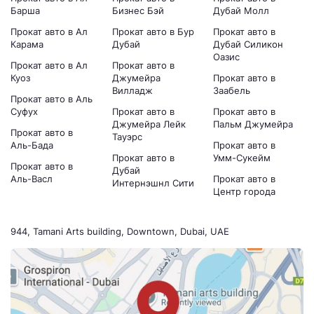
Барша
Бизнес Бэй
Дубай Молл
Прокат авто в Ал
Прокат авто в Бур
Прокат авто в
Карама
Дубай
Дубай Силикон
Оазис
Прокат авто в Ал
Прокат авто в
Куоз
Джумейра
Прокат авто в
Вилладж
Заабель
Прокат авто в Аль
Суфух
Прокат авто в
Прокат авто в
Джумейра Лейк
Пальм Джумейра
Прокат авто в
Тауэрс
Аль-Бада
Прокат авто в
Прокат авто в
Умм-Сукейм
Прокат авто в
Дубай
Аль-Васл
Прокат авто в
Интернэшнл Сити
Центр города
944, Tamani Arts building, Downtown, Dubai, UAE