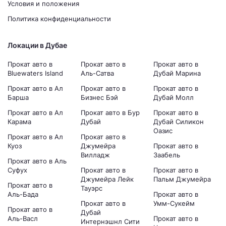
Условия и положения
Политика конфиденциальности
Локации в Дубае
Прокат авто в
Прокат авто в
Прокат авто в
Bluewaters Island
Аль-Сатва
Дубай Марина
Прокат авто в Ал
Прокат авто в
Прокат авто в
Барша
Бизнес Бэй
Дубай Молл
Прокат авто в Ал
Прокат авто в Бур
Прокат авто в
Карама
Дубай
Дубай Силикон
Оазис
Прокат авто в Ал
Прокат авто в
Куоз
Джумейра
Прокат авто в
Вилладж
Заабель
Прокат авто в Аль
Суфух
Прокат авто в
Прокат авто в
Джумейра Лейк
Пальм Джумейра
Прокат авто в
Тауэрс
Аль-Бада
Прокат авто в
Прокат авто в
Умм-Сукейм
Прокат авто в
Дубай
Аль-Васл
Прокат авто в
Интернэшнл Сити