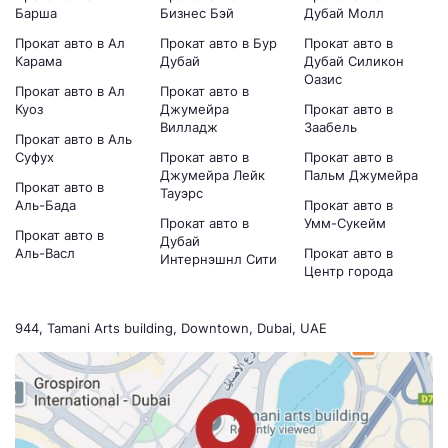
Барша
Бизнес Бэй
Дубай Молл
Прокат авто в Ал
Прокат авто в Бур
Прокат авто в
Карама
Дубай
Дубай Силикон
Оазис
Прокат авто в Ал
Прокат авто в
Куоз
Джумейра
Прокат авто в
Вилладж
Заабель
Прокат авто в Аль
Суфух
Прокат авто в
Прокат авто в
Джумейра Лейк
Пальм Джумейра
Прокат авто в
Тауэрс
Аль-Бада
Прокат авто в
Прокат авто в
Умм-Сукейм
Прокат авто в
Дубай
Аль-Васл
Прокат авто в
Интернэшнл Сити
Центр города
944, Tamani Arts building, Downtown, Dubai, UAE