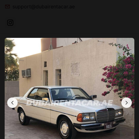
support@dubairentacar.ae
Полезные ссылки
О Нас
Блог
Связаться с нами
Часто задаваемые вопросы
Условия и положения
Политика конфиденциальности
Локации в Дубае
Прокат авто в
Прокат авто в
Прокат авто в
Bluewaters Island
Аль-Сатва
Дубай Марина