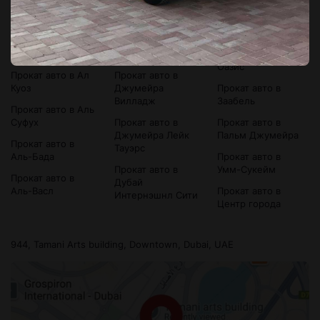
Прокат авто в Ал
Прокат авто в
Прокат авто в
Барша
Бизнес Бэй
Дубай Молл
Прокат авто в Ал
Прокат авто в Бур
Прокат авто в
Карама
Дубай
Дубай Силикон
Оазис
Прокат авто в Ал
Прокат авто в
Куоз
Джумейра
Прокат авто в
Вилладж
Заабель
Прокат авто в Аль
Суфух
Прокат авто в
Прокат авто в
Джумейра Лейк
Пальм Джумейра
Прокат авто в
Тауэрс
Аль-Бада
Прокат авто в
Прокат авто в
Умм-Сукейм
Прокат авто в
Дубай
Аль-Васл
Прокат авто в
Интернэшнл Сити
Центр города
944, Tamani Arts building, Downtown, Dubai, UAE