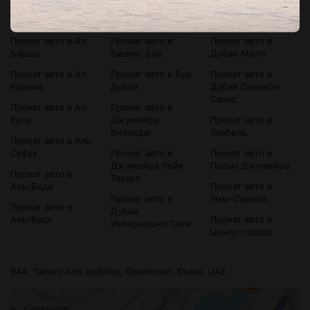
Прокат авто в
Прокат авто в
Прокат авто в
Bluewaters Island
Аль-Сатва
Дубай Марина
Прокат авто в Ал
Прокат авто в
Прокат авто в
Барша
Бизнес Бэй
Дубай Молл
Прокат авто в Ал
Прокат авто в Бур
Прокат авто в
Карама
Дубай
Дубай Силикон
Оазис
Прокат авто в Ал
Прокат авто в
Куоз
Джумейра
Прокат авто в
Вилладж
Заабель
Прокат авто в Аль
Суфух
Прокат авто в
Прокат авто в
Джумейра Лейк
Пальм Джумейра
Прокат авто в
Тауэрс
Аль-Бада
Прокат авто в
Прокат авто в
Умм-Сукейм
Прокат авто в
Дубай
Аль-Васл
Прокат авто в
Интернэшнл Сити
Центр города
944, Tamani Arts building, Downtown, Dubai, UAE