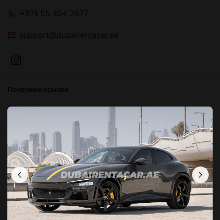
+971 55 454 2677
support@dubairentacar.ae
Полезные ссылки
О Нас
Блог
Связаться с нами
Часто задаваемые вопросы
Условия и положения
Политика конфиденциальности
Локации в Дубае