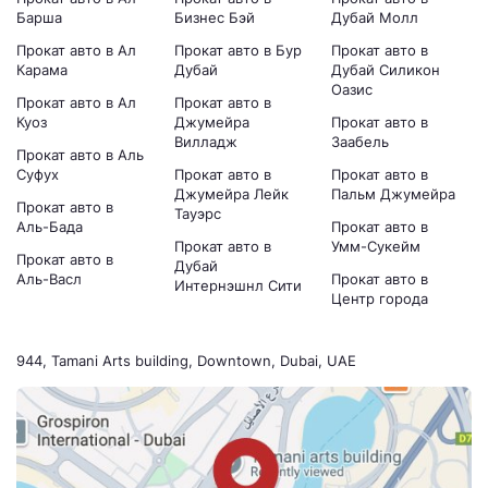
Барша
Бизнес Бэй
Дубай Молл
Прокат авто в Ал
Прокат авто в Бур
Прокат авто в
Карама
Дубай
Дубай Силикон
Оазис
Прокат авто в Ал
Прокат авто в
Куоз
Джумейра
Прокат авто в
Вилладж
Заабель
Прокат авто в Аль
Суфух
Прокат авто в
Прокат авто в
Джумейра Лейк
Пальм Джумейра
Прокат авто в
Тауэрс
Аль-Бада
Прокат авто в
Прокат авто в
Умм-Сукейм
Прокат авто в
Дубай
Аль-Васл
Прокат авто в
Интернэшнл Сити
Центр города
944, Tamani Arts building, Downtown, Dubai, UAE