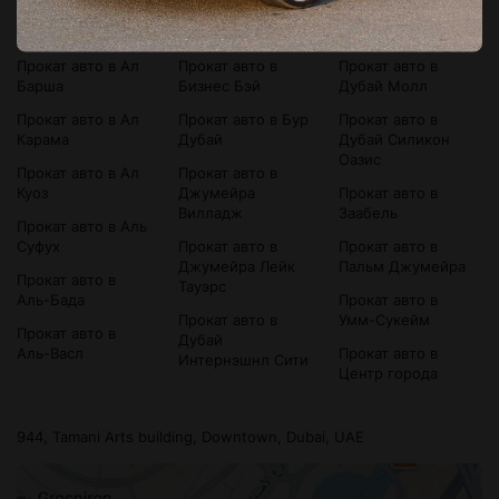
Прокат авто в
Прокат авто в
Прокат авто в
Bluewaters Island
Аль-Сатва
Дубай Марина
Прокат авто в Ал
Прокат авто в
Прокат авто в
Барша
Бизнес Бэй
Дубай Молл
Прокат авто в Ал
Прокат авто в Бур
Прокат авто в
Карама
Дубай
Дубай Силикон
Оазис
Прокат авто в Ал
Прокат авто в
Куоз
Джумейра
Прокат авто в
Вилладж
Заабель
Прокат авто в Аль
Суфух
Прокат авто в
Прокат авто в
Джумейра Лейк
Пальм Джумейра
Прокат авто в
Тауэрс
Аль-Бада
Прокат авто в
Прокат авто в
Умм-Сукейм
Прокат авто в
Дубай
Аль-Васл
Прокат авто в
Интернэшнл Сити
Центр города
944, Tamani Arts building, Downtown, Dubai, UAE