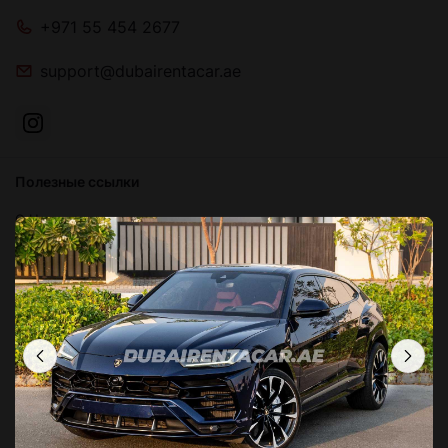
+971 55 454 2677
support@dubairentacar.ae
Полезные ссылки
О Нас
Блог
Связаться с нами
Часто задаваемые вопросы
Условия и положения
Политика конфиденциальности
Локации в Дубае