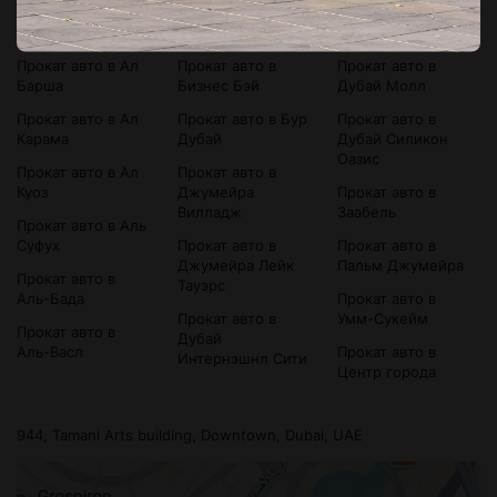
Прокат авто в
Прокат авто в
Прокат авто в
Bluewaters Island
Аль-Сатва
Дубай Марина
Прокат авто в Ал
Прокат авто в
Прокат авто в
Барша
Бизнес Бэй
Дубай Молл
Прокат авто в Ал
Прокат авто в Бур
Прокат авто в
Карама
Дубай
Дубай Силикон
Оазис
Прокат авто в Ал
Прокат авто в
Куоз
Джумейра
Прокат авто в
Вилладж
Заабель
Прокат авто в Аль
Суфух
Прокат авто в
Прокат авто в
Джумейра Лейк
Пальм Джумейра
Прокат авто в
Тауэрс
Аль-Бада
Прокат авто в
Прокат авто в
Умм-Сукейм
Прокат авто в
Дубай
Аль-Васл
Прокат авто в
Интернэшнл Сити
Центр города
944, Tamani Arts building, Downtown, Dubai, UAE