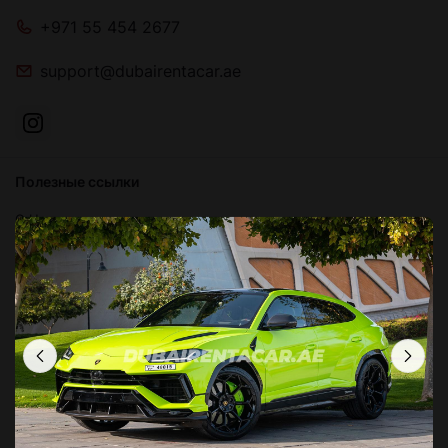
+971 55 454 2677
support@dubairentacar.ae
Полезные ссылки
О Нас
Блог
Связаться с нами
Часто задаваемые вопросы
Условия и положения
Политика конфиденциальности
Локации в Дубае