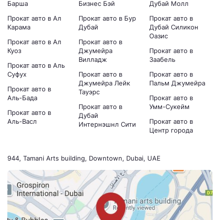
Барша
Бизнес Бэй
Дубай Молл
Прокат авто в Ал
Прокат авто в Бур
Прокат авто в
Карама
Дубай
Дубай Силикон
Оазис
Прокат авто в Ал
Прокат авто в
Куоз
Джумейра
Прокат авто в
Вилладж
Заабель
Прокат авто в Аль
Суфух
Прокат авто в
Прокат авто в
Джумейра Лейк
Пальм Джумейра
Прокат авто в
Тауэрс
Аль-Бада
Прокат авто в
Прокат авто в
Умм-Сукейм
Прокат авто в
Дубай
Аль-Васл
Прокат авто в
Интернэшнл Сити
Центр города
944, Tamani Arts building, Downtown, Dubai, UAE