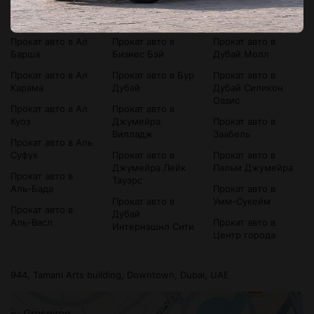
Прокат авто в
Прокат авто в
Прокат авто в
Bluewaters Island
Аль-Сатва
Дубай Марина
Прокат авто в Ал
Прокат авто в
Прокат авто в
Барша
Бизнес Бэй
Дубай Молл
Прокат авто в Ал
Прокат авто в Бур
Прокат авто в
Карама
Дубай
Дубай Силикон
Оазис
Прокат авто в Ал
Прокат авто в
Куоз
Джумейра
Прокат авто в
Вилладж
Заабель
Прокат авто в Аль
Суфух
Прокат авто в
Прокат авто в
Джумейра Лейк
Пальм Джумейра
Прокат авто в
Тауэрс
Аль-Бада
Прокат авто в
Прокат авто в
Умм-Сукейм
Прокат авто в
Дубай
Аль-Васл
Прокат авто в
Интернэшнл Сити
Центр города
944, Tamani Arts building, Downtown, Dubai, UAE