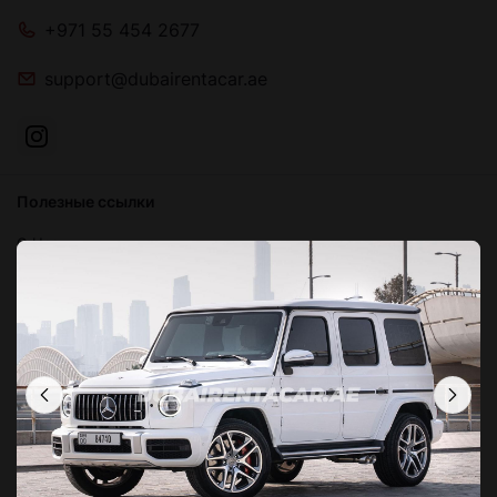
+971 55 454 2677
support@dubairentacar.ae
Полезные ссылки
О Нас
Блог
Связаться с нами
Часто задаваемые вопросы
Условия и положения
Политика конфиденциальности
Локации в Дубае