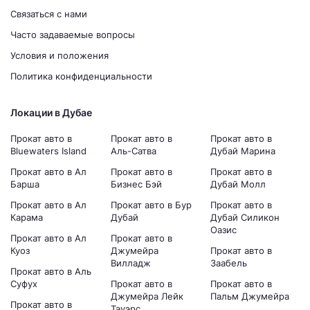
Связаться с нами
Часто задаваемые вопросы
Условия и положения
Политика конфиденциальности
Локации в Дубае
Прокат авто в
Прокат авто в
Прокат авто в
Bluewaters Island
Аль-Сатва
Дубай Марина
Прокат авто в Ал
Прокат авто в
Прокат авто в
Барша
Бизнес Бэй
Дубай Молл
Прокат авто в Ал
Прокат авто в Бур
Прокат авто в
Карама
Дубай
Дубай Силикон
Оазис
Прокат авто в Ал
Прокат авто в
Куоз
Джумейра
Прокат авто в
Вилладж
Заабель
Прокат авто в Аль
Суфух
Прокат авто в
Прокат авто в
Джумейра Лейк
Пальм Джумейра
Прокат авто в
Тауэрс