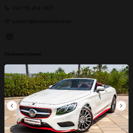
+971 55 454 2677
support@dubairentacar.ae
Полезные ссылки
О Нас
Блог
Связаться с нами
Часто задаваемые вопросы
Условия и положения
Политика конфиденциальности
Локации в Дубае