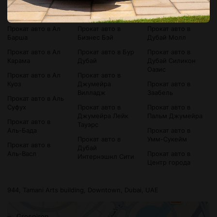
Прокат авто в
Прокат авто в
Прокат авто в
Bluewaters Island
Аль-Сатва
Дубай Марина
Прокат авто в Ал
Прокат авто в
Прокат авто в
Барша
Бизнес Бэй
Дубай Молл
Прокат авто в Ал
Прокат авто в Бур
Прокат авто в
Карама
Дубай
Дубай Силикон
Оазис
Прокат авто в Ал
Прокат авто в
Куоз
Джумейра
Прокат авто в
Вилладж
Заабель
Прокат авто в Аль
Суфух
Прокат авто в
Прокат авто в
Джумейра Лейк
Пальм Джумейра
Прокат авто в
Тауэрс
Аль-Бада
Прокат авто в
Прокат авто в
Умм-Сукейм
Прокат авто в
Дубай
Аль-Васл
Прокат авто в
Интернэшнл Сити
Центр города
944, Tamani Arts building, Downtown, Dubai, UAE