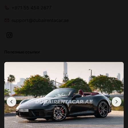
+971 55 454 2677
support@dubairentacar.ae
Полезные ссылки
О Нас
Блог
Связаться с нами
Часто задаваемые вопросы
Условия и положения
Политика конфиденциальности
Локации в Дубае