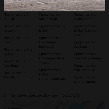
Прокат авто в
Прокат авто в
Прокат авто в
Bluewaters Island
Аль-Сатва
Дубай Марина
Прокат авто в Ал
Прокат авто в
Прокат авто в
Барша
Бизнес Бэй
Дубай Молл
Прокат авто в Ал
Прокат авто в Бур
Прокат авто в
Карама
Дубай
Дубай Силикон
Оазис
Прокат авто в Ал
Прокат авто в
Куоз
Джумейра
Прокат авто в
Вилладж
Заабель
Прокат авто в Аль
Суфух
Прокат авто в
Прокат авто в
Джумейра Лейк
Пальм Джумейра
Прокат авто в
Тауэрс
Аль-Бада
Прокат авто в
Прокат авто в
Умм-Сукейм
Прокат авто в
Дубай
Аль-Васл
Прокат авто в
Интернэшнл Сити
Центр города
944, Tamani Arts building, Downtown, Dubai, UAE