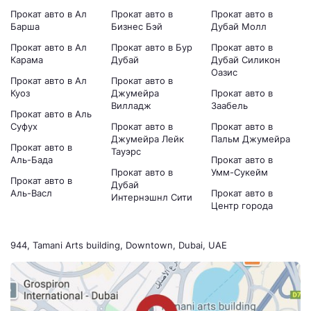
Прокат авто в Ал
Прокат авто в
Прокат авто в
Барша
Бизнес Бэй
Дубай Молл
Прокат авто в Ал
Прокат авто в Бур
Прокат авто в
Карама
Дубай
Дубай Силикон
Оазис
Прокат авто в Ал
Прокат авто в
Куоз
Джумейра
Прокат авто в
Вилладж
Заабель
Прокат авто в Аль
Суфух
Прокат авто в
Прокат авто в
Джумейра Лейк
Пальм Джумейра
Прокат авто в
Тауэрс
Аль-Бада
Прокат авто в
Прокат авто в
Умм-Сукейм
Прокат авто в
Дубай
Аль-Васл
Прокат авто в
Интернэшнл Сити
Центр города
944, Tamani Arts building, Downtown, Dubai, UAE