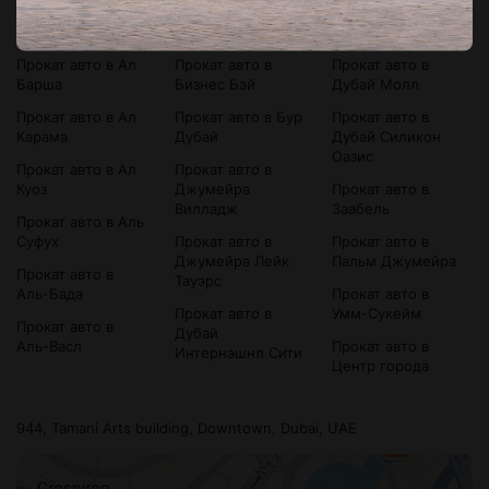
Прокат авто в
Прокат авто в
Прокат авто в
Bluewaters Island
Аль-Сатва
Дубай Марина
Прокат авто в Ал
Прокат авто в
Прокат авто в
Барша
Бизнес Бэй
Дубай Молл
Прокат авто в Ал
Прокат авто в Бур
Прокат авто в
Карама
Дубай
Дубай Силикон
Оазис
Прокат авто в Ал
Прокат авто в
Куоз
Джумейра
Прокат авто в
Вилладж
Заабель
Прокат авто в Аль
Суфух
Прокат авто в
Прокат авто в
Джумейра Лейк
Пальм Джумейра
Прокат авто в
Тауэрс
Аль-Бада
Прокат авто в
Прокат авто в
Умм-Сукейм
Прокат авто в
Дубай
Аль-Васл
Прокат авто в
Интернэшнл Сити
Центр города
944, Tamani Arts building, Downtown, Dubai, UAE