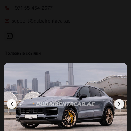
+971 55 454 2677
support@dubairentacar.ae
Полезные ссылки
О Нас
Блог
Связаться с нами
Часто задаваемые вопросы
Условия и положения
Политика конфиденциальности
Локации в Дубае