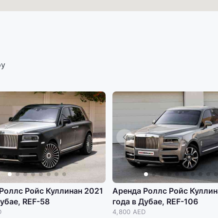
ру
Роллс Ройс Куллинан 2021
Аренда Роллс Ройс Куллин
Дубае, REF-58
года в Дубае, REF-106
D
4,800 AED