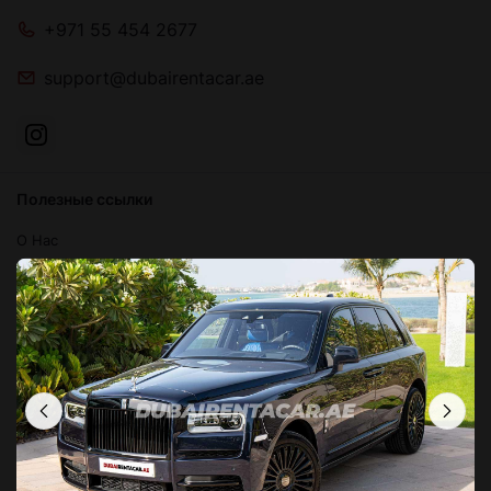
+971 55 454 2677
support@dubairentacar.ae
Полезные ссылки
О Нас
Блог
Связаться с нами
Часто задаваемые вопросы
Условия и положения
Политика конфиденциальности
Локации в Дубае