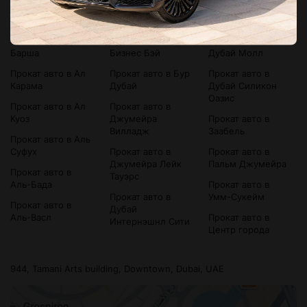
Прокат авто в
Прокат авто в
Прокат авто в
Bluewaters Island
Аль-Сатва
Дубай Марина
Прокат авто в Ал
Прокат авто в
Прокат авто в
Барша
Бизнес Бэй
Дубай Молл
Прокат авто в Ал
Прокат авто в Бур
Прокат авто в
Карама
Дубай
Дубай Силикон
Оазис
Прокат авто в Ал
Прокат авто в
Куоз
Джумейра
Прокат авто в
Вилладж
Заабель
Прокат авто в Аль
Суфух
Прокат авто в
Прокат авто в
Джумейра Лейк
Пальм Джумейра
Прокат авто в
Тауэрс
Аль-Бада
Прокат авто в
Прокат авто в
Умм-Сукейм
Прокат авто в
Дубай
Аль-Васл
Прокат авто в
Интернэшнл Сити
Центр города
944, Tamani Arts building, Downtown, Dubai, UAE