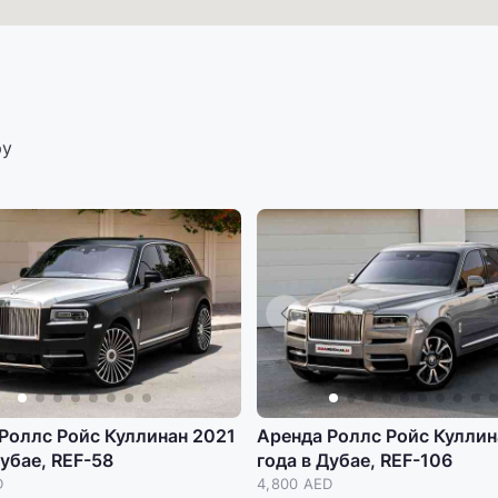
ру
Роллс Ройс Куллинан 2021
Аренда Роллс Ройс Куллин
Дубае, REF-58
года в Дубае, REF-106
D
4,800 AED