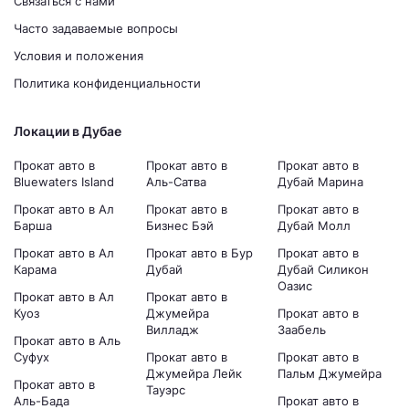
Связаться с нами
Часто задаваемые вопросы
Условия и положения
Политика конфиденциальности
Локации в Дубае
Прокат авто в
Прокат авто в
Прокат авто в
Bluewaters Island
Аль-Сатва
Дубай Марина
Прокат авто в Ал
Прокат авто в
Прокат авто в
Барша
Бизнес Бэй
Дубай Молл
Прокат авто в Ал
Прокат авто в Бур
Прокат авто в
Карама
Дубай
Дубай Силикон
Оазис
Прокат авто в Ал
Прокат авто в
Куоз
Джумейра
Прокат авто в
Вилладж
Заабель
Прокат авто в Аль
Суфух
Прокат авто в
Прокат авто в
Джумейра Лейк
Пальм Джумейра
Прокат авто в
Тауэрс
Аль-Бада
Прокат авто в