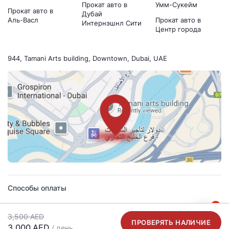
Прокат авто в
Умм-Сукейм
Прокат авто в
Дубай
Аль-Васл
Прокат авто в
Интернэшнл Сити
Центр города
944, Tamani Arts building, Downtown, Dubai, UAE
Способы оплаты
1
3,500 AED
ПРОВЕРЯТЬ НАЛИЧИЕ
3,000 AED
/ день
2021 - 2026 © все права защищены