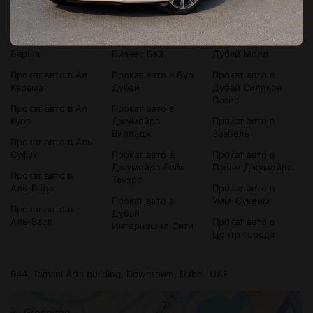
Прокат авто в
Прокат авто в
Прокат авто в
Bluewaters Island
Аль-Сатва
Дубай Марина
Прокат авто в Ал
Прокат авто в
Прокат авто в
Барша
Бизнес Бэй
Дубай Молл
Прокат авто в Ал
Прокат авто в Бур
Прокат авто в
Карама
Дубай
Дубай Силикон
Оазис
Прокат авто в Ал
Прокат авто в
Куоз
Джумейра
Прокат авто в
Вилладж
Заабель
Прокат авто в Аль
Суфух
Прокат авто в
Прокат авто в
Джумейра Лейк
Пальм Джумейра
Прокат авто в
Тауэрс
Аль-Бада
Прокат авто в
Прокат авто в
Умм-Сукейм
Прокат авто в
Дубай
Аль-Васл
Прокат авто в
Интернэшнл Сити
Центр города
944, Tamani Arts building, Downtown, Dubai, UAE