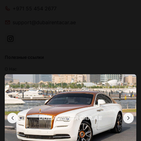
+971 55 454 2677
support@dubairentacar.ae
Полезные ссылки
О Нас
Блог
Связаться с нами
Часто задаваемые вопросы
Условия и положения
Политика конфиденциальности
Локации в Дубае