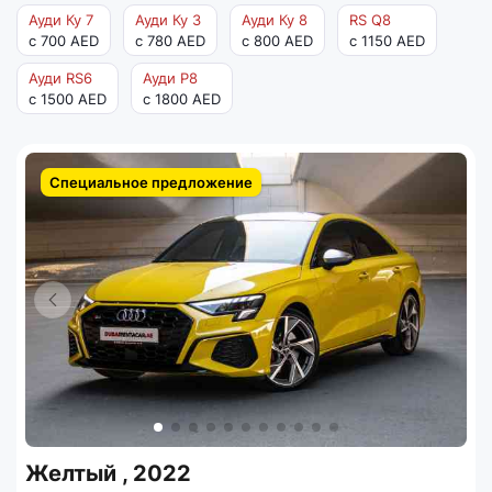
Ауди Ку 7
Ауди Ку 3
Ауди Ку 8
RS Q8
с 700 AED
с 780 AED
с 800 AED
с 1150 AED
Ауди RS6
Ауди Р8
с 1500 AED
с 1800 AED
Специальное предложение
Желтый , 2022