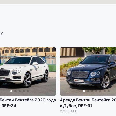
ру
Бентли Бентейга 2020 года
Аренда Бентли Бентейга 2
, REF-34
в Дубае, REF-91
2,300 AED