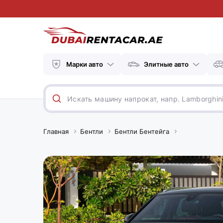
Марки авто
Элитные авто
Главная
Бентли
Бентли Бентейга