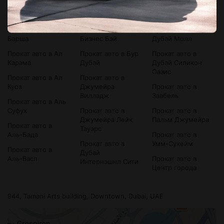
Прокат авто в
Прокат авто в
Прокат авто в
Bluewaters Island
Аль-Сатва
Дубай Марина
Прокат авто в Ал
Прокат авто в
Прокат авто в
Барша
Бизнес Бэй
Дубай Молл
Прокат авто в Ал
Прокат авто в Бур
Прокат авто в
Карама
Дубай
Дубай Силикон
Оазис
Прокат авто в Ал
Прокат авто в
Куоз
Джумейра
Прокат авто в
Вилладж
Заабель
Прокат авто в Аль
Суфух
Прокат авто в
Прокат авто в
Джумейра Лейк
Пальм Джумейра
Прокат авто в
Тауэрс
Аль-Бада
Прокат авто в
Прокат авто в
Умм-Сукейм
Прокат авто в
Дубай
Аль-Васл
Прокат авто в
Интернэшнл Сити
Центр города
944, Tamani Arts building, Downtown, Dubai, UAE