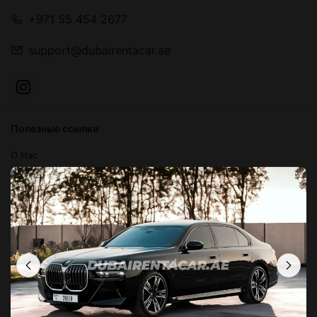
+971 55 454 2677
support@dubairentacar.ae
Полезные ссылки
О Нас
Блог
Связаться с нами
Часто задаваемые вопросы
Условия и положения
Политика конфиденциальности
Локации в Дубае