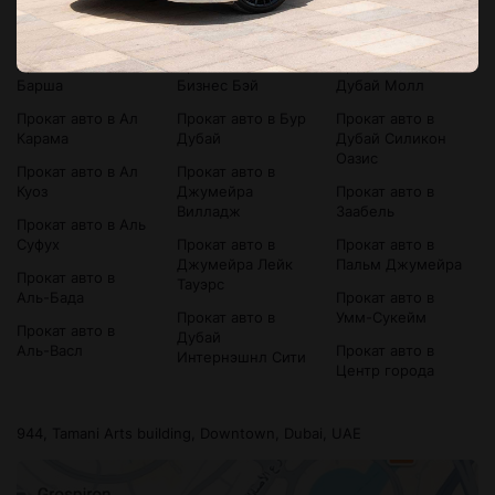
Прокат авто в
Прокат авто в
Прокат авто в
Bluewaters Island
Аль-Сатва
Дубай Марина
Прокат авто в Ал
Прокат авто в
Прокат авто в
Барша
Бизнес Бэй
Дубай Молл
Прокат авто в Ал
Прокат авто в Бур
Прокат авто в
Карама
Дубай
Дубай Силикон
Оазис
Прокат авто в Ал
Прокат авто в
Куоз
Джумейра
Прокат авто в
Вилладж
Заабель
Прокат авто в Аль
Суфух
Прокат авто в
Прокат авто в
Джумейра Лейк
Пальм Джумейра
Прокат авто в
Тауэрс
Аль-Бада
Прокат авто в
Прокат авто в
Умм-Сукейм
Прокат авто в
Дубай
Аль-Васл
Прокат авто в
Интернэшнл Сити
Центр города
944, Tamani Arts building, Downtown, Dubai, UAE