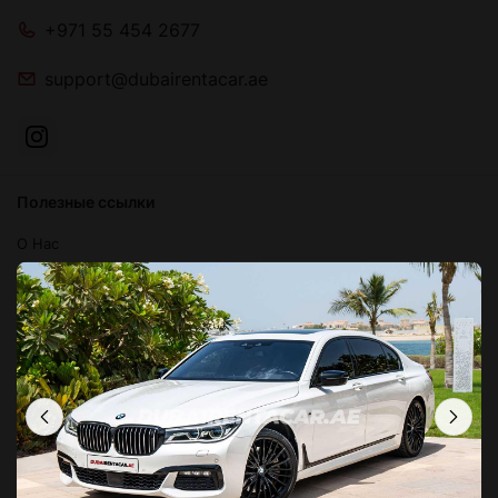
+971 55 454 2677
support@dubairentacar.ae
Полезные ссылки
О Нас
Блог
Связаться с нами
Часто задаваемые вопросы
Условия и положения
Политика конфиденциальности
Локации в Дубае