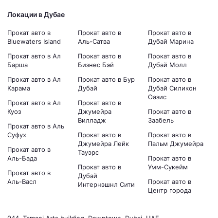
Локации в Дубае
Прокат авто в
Прокат авто в
Прокат авто в
Bluewaters Island
Аль-Сатва
Дубай Марина
Прокат авто в Ал
Прокат авто в
Прокат авто в
Барша
Бизнес Бэй
Дубай Молл
Прокат авто в Ал
Прокат авто в Бур
Прокат авто в
Карама
Дубай
Дубай Силикон
Оазис
Прокат авто в Ал
Прокат авто в
Куоз
Джумейра
Прокат авто в
Вилладж
Заабель
Прокат авто в Аль
Суфух
Прокат авто в
Прокат авто в
Джумейра Лейк
Пальм Джумейра
Прокат авто в
Тауэрс
Аль-Бада
Прокат авто в
Прокат авто в
Умм-Сукейм
Прокат авто в
Дубай
Аль-Васл
Прокат авто в
Интернэшнл Сити
Центр города
944, Tamani Arts building, Downtown, Dubai, UAE