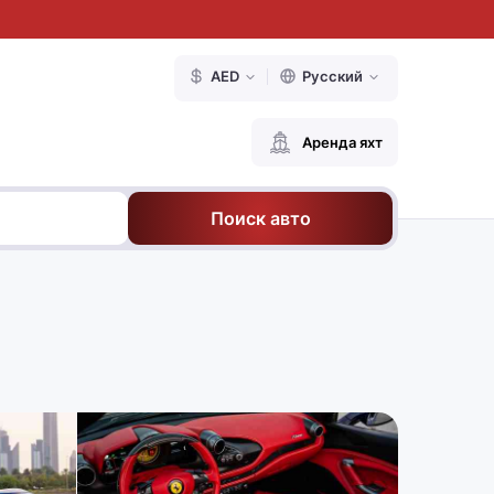
AED
Русский
Аренда яхт
Поиск авто
е