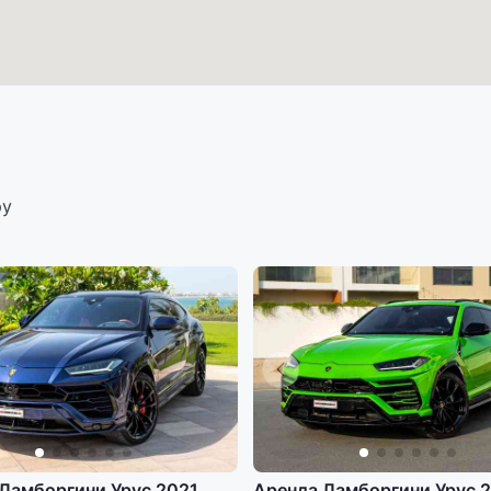
ру
Ламборгини Урус 2021
Аренда Ламборгини Урус 