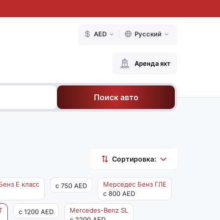
AED
Русский
Аренда яхт
Поиск авто
Сортировка:
енз Е класс
Мерседес Бенз ГЛЕ
с 750 AED
с 800 AED
Т
Mercedes-Benz SL
с 1200 AED
с 2200 AED