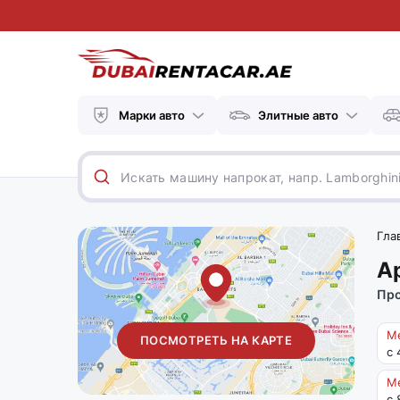
Марки авто
Элитные авто
Гла
А
Про
Ме
ПОСМОТРЕТЬ НА КАРТЕ
с 
Ме
с 