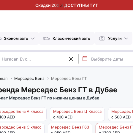
Скидки 2025! ДОСТУПНЫ ТУТ
Эконом авто
Классический авто
Услуги
вная
Мерседес Бенз
Мерседес Бенз ГТ
ренда Мерседес Бенз ГТ в Дубае
кат Мерседес Бенз ГТ по низким ценам в Дубае
рседес Бенз А класса
Мерседес Бенз Ц Класса
Мерседес Б
400 AED
с 400 AED
с 500 AED
рседес Бенз С класс
Мерседес Бенз Г63
Мерседес Бенз Г
800 AED
с 950 AED
с 1200 AED