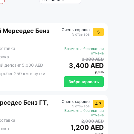
 Мерседес Бенз
Очень хорошо
5
5 отзывов
оставка
Возможна бесплатная
отмена
овка
3,900 AED
3,400 AED
 депозит 5,000 AED
день
робег 250 км в сутки
Забронировать
седес Бенз ГТ,
Очень хорошо
4.7
5 отзывов
Возможна бесплатная
отмена
оставка
2,000 AED
1,200 AED
овка
день