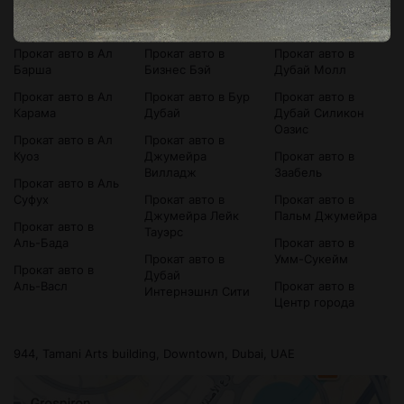
Прокат авто в
Прокат авто в
Прокат авто в
Bluewaters Island
Аль-Сатва
Дубай Марина
Прокат авто в Ал
Прокат авто в
Прокат авто в
Барша
Бизнес Бэй
Дубай Молл
Прокат авто в Ал
Прокат авто в Бур
Прокат авто в
Карама
Дубай
Дубай Силикон
Оазис
Прокат авто в Ал
Прокат авто в
Куоз
Джумейра
Прокат авто в
Вилладж
Заабель
Прокат авто в Аль
Суфух
Прокат авто в
Прокат авто в
Джумейра Лейк
Пальм Джумейра
Прокат авто в
Тауэрс
Аль-Бада
Прокат авто в
Прокат авто в
Умм-Сукейм
Прокат авто в
Дубай
Аль-Васл
Прокат авто в
Интернэшнл Сити
Центр города
944, Tamani Arts building, Downtown, Dubai, UAE