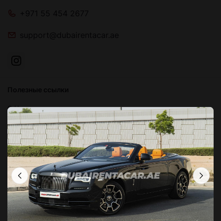
+971 55 454 2677
support@dubairentacar.ae
Полезные ссылки
О Нас
Блог
Связаться с нами
Часто задаваемые вопросы
Условия и положения
Политика конфиденциальности
Локации в Дубае