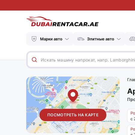
Марки авто
Элитные авто
Гла
А
Про
Ро
ПОСМОТРЕТЬ НА КАРТЕ
с 
Ро
с 