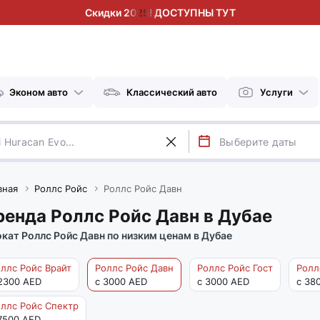
Скидки 2025! ДОСТУПНЫ ТУТ
Эконом авто
Классический авто
Услуги
вная
Роллс Ройс
Роллс Ройс Давн
ренда Роллс Ройс Давн в Дубае
кат Роллс Ройс Давн по низким ценам в Дубае
ллс Ройс Врайт
Роллс Ройс Давн
Роллс Ройс Гост
Ролл
2300 AED
с 3000 AED
с 3000 AED
с 38
ллс Ройс Спектр
7500 AED