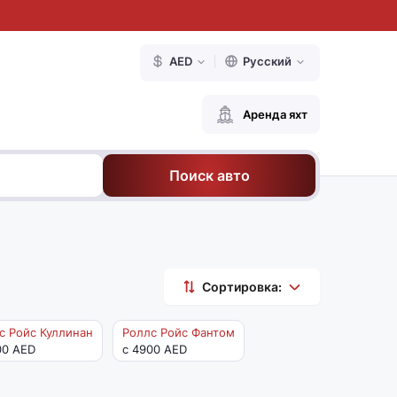
AED
Русский
Аренда яхт
Поиск авто
Сортировка:
с Ройс Куллинан
Роллс Ройс Фантом
00 AED
с 4900 AED