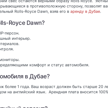
ний свес остаются верными образу Rolls Royce. Уютны
ткрывающиеся в противоположную сторону, позволят в
льный Rolls-Royce Dawn, взяв его в
аренду в Дубае
.
lls-Royce Dawn?
IP-персон.
ошный интерьер.
атериалов.
нтроля.
 мониторы.
определяющими комфорт и статус автомобиля.
томобиля в Дубае?
аж более 1 года. Ваш возраст должен быть старше 20 л
дом на английский язык. Арендная плата вносится 100