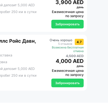
3,900 AED
 депозит 5,000 AED
день
робег 250 км в сутки
Ежемесячная цена
по запросу
Забронировать
ллс Ройс Давн,
Очень хорошо
4.7
5 отзывов
Возможна бесплатная
отмена
оставка
4,500 AED
4,000 AED
овка
день
 депозит 5,000 AED
Ежемесячная цена
по запросу
робег 250 км в сутки
Забронировать