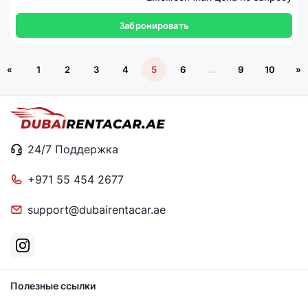
Забронировать
«
1
2
3
4
5
6
...
9
10
»
24/7 Поддержка
+971 55 454 2677
support@dubairentacar.ae
Полезные ссылки