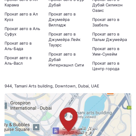
Карама
Дубай
Дубай Силикон
Оазис
Прокат авто в Ал
Прокат авто в
Куоз
Джумейра
Прокат авто в
Вилладж
Заабель
Прокат авто в Аль
Суфух
Прокат авто в
Прокат авто в
Джумейра Лейк
Пальм Джумейра
Прокат авто в
Тауэрс
Аль-Бада
Прокат авто в
Прокат авто в
Умм-Сукейм
Прокат авто в
Дубай
Аль-Васл
Прокат авто в
Интернэшнл Сити
Центр города
944, Tamani Arts building, Downtown, Dubai, UAE